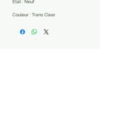
État : Neuf
Couleur : Trans Clear
Paiement sécurisé Livraison possible
STAY CONNECTED