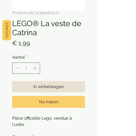
Productcode: 973pb4879c01
LEGO® La veste de
VOS AVIS
Catrina
Prijs
€ 1,99
Aantal
*
In winkelwagen
Nu kopen
Pièce officielle Lego, vendue à
l'unité.