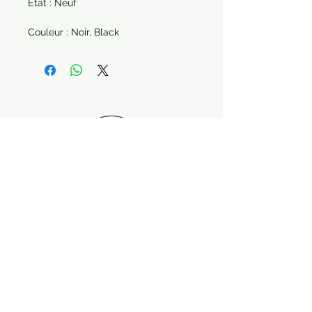
État : Neuf
Couleur : Noir, Black
Paiement sécurisé Livraison possible
Suivez-nous !
Contactez nous :