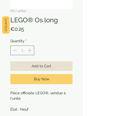
SKU: 92691
LEGO® Os long
VOS AVIS
Price
€0.25
Quantity
*
Add to Cart
Buy Now
Pièce officielle LEGO®, vendue à
l'unité.
État : Neuf