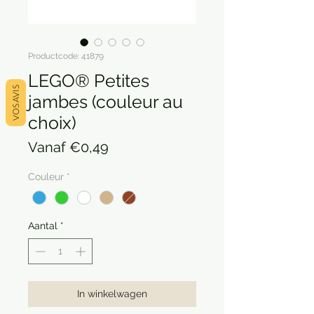
Productcode: 41879
LEGO® Petites
VOS AVIS
jambes (couleur au
choix)
Verkoopprijs
Vanaf
€0,49
Couleur
*
Aantal
*
In winkelwagen