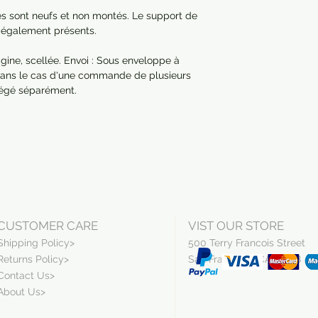
res sont neufs et non montés. Le support de
nt également présents.
ine, scellée. Envoi : Sous enveloppe à
. Dans le cas d'une commande de plusieurs
otégé séparément.
CUSTOMER CARE
VIST OUR STORE
Shipping Policy>
500 Terry Francois Street
Returns Policy>
San Francisco, CA 94158
Contact Us>
About Us>