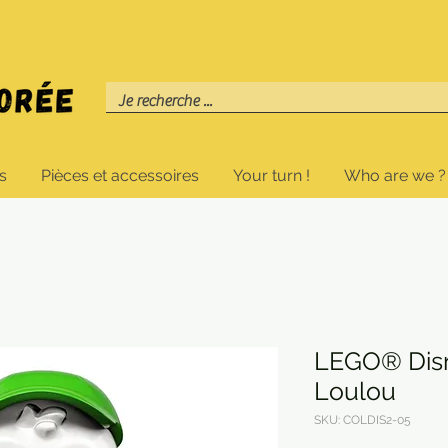
s
Pièces et accessoires
Your turn !
Who are we ?
LEGO® Disn
Loulou
SKU: COLDIS2-05