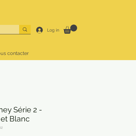
Log in
us contacter
ey Série 2 -
 et Blanc
02