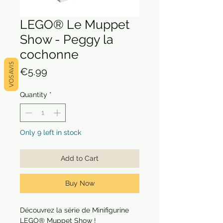
LEGO® Le Muppet
Show - Peggy la
cochonne
VOS AVIS
Price
€5.99
Quantity
*
Only 9 left in stock
Add to Cart
Buy Now
Découvrez la série de Minifigurine
LEGO® Muppet Show !