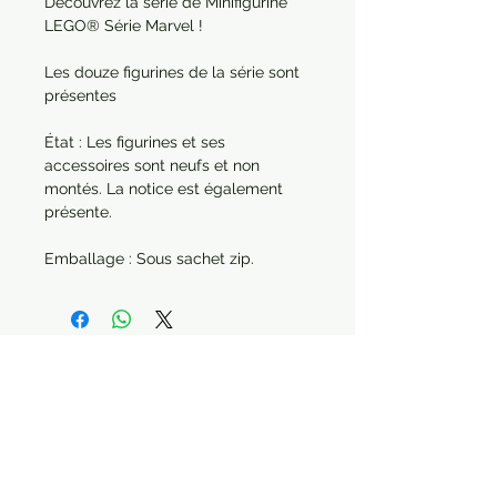
Découvrez la série de Minifigurine
LEGO® Série Marvel !
Les douze figurines de la série sont
présentes
État : Les figurines et ses
accessoires sont neufs et non
montés. La notice est également
présente.
Emballage : Sous sachet zip.
Envoi : Sous colis avec rembourage.
Dans le cas d'une commande de
plusieurs articles, chaque produit
sera protégé séparément.
Année : 2022