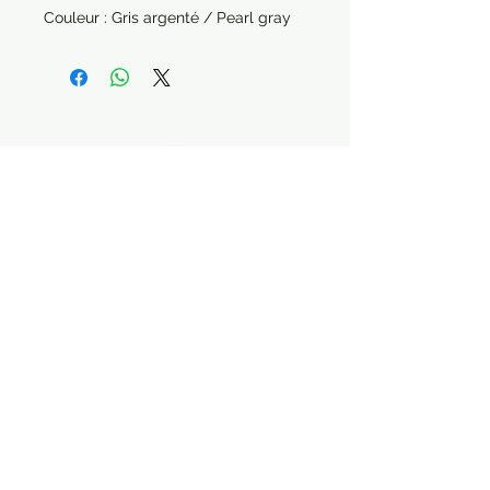
Couleur : Gris argenté / Pearl gray
Paiement sécurisé Livraison possible
STAY CONNECTED
Contactez nous :
contact.labriquedoree@gmail.com