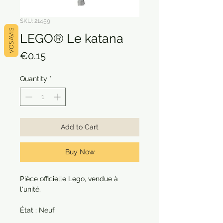
SKU: 21459
VOS AVIS
LEGO® Le katana
Price
€0.15
Quantity
*
Add to Cart
Buy Now
Pièce officielle Lego, vendue à
l'unité.
État : Neuf