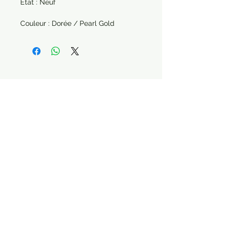
État : Neuf
Couleur : Dorée / Pearl Gold
Paiement sécurisé Livraison possible
STAY CONNECTED