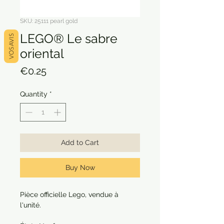
SKU: 25111 pearl gold
LEGO® Le sabre
VOS AVIS
oriental
Price
€0.25
Quantity
*
Add to Cart
Buy Now
Pièce officielle Lego, vendue à
l'unité.