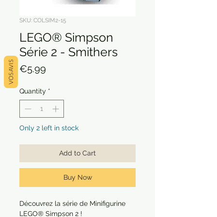
SKU: COLSIM2-15
LEGO® Simpson
Série 2 - Smithers
VOS AVIS
Price
€5.99
Quantity
*
Only 2 left in stock
Add to Cart
Buy Now
Découvrez la série de Minifigurine
LEGO® Simpson 2 !