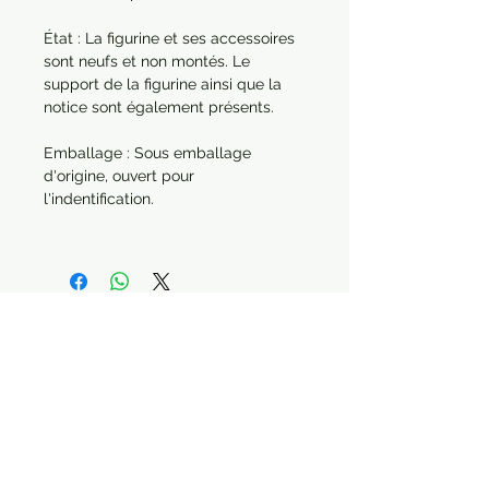
État : La figurine et ses accessoires
sont neufs et non montés. Le
support de la figurine ainsi que la
notice sont également présents.
Emballage : Sous emballage
d'origine, ouvert pour
l'indentification.
Envoi : Sous enveloppe à bulles si
elle est envoyée seule. Dans le cas
d'une commande de plusieurs
articles, chaque produit sera
protégé séparément.
Année : 2015