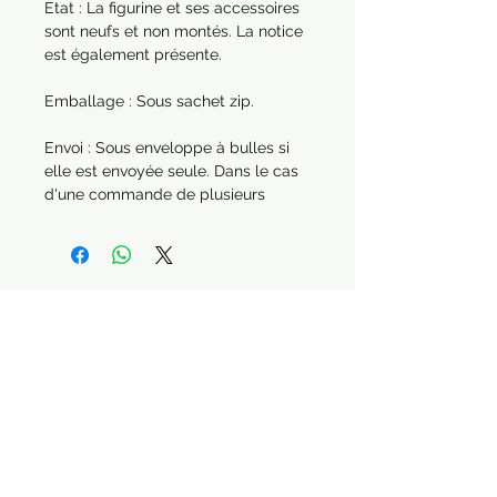
État : La figurine et ses accessoires
sont neufs et non montés. La notice
est également présente.
Emballage : Sous sachet zip.
Envoi : Sous enveloppe à bulles si
elle est envoyée seule. Dans le cas
d'une commande de plusieurs
articles, chaque produit sera
protégé séparément.
Année : 2022
Paiement sécurisé Livraison possible