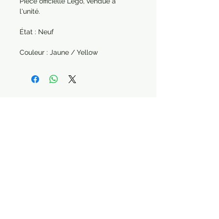
Pièce officielle Lego, vendue à
l'unité.
État : Neuf
Couleur : Jaune / Yellow
Paiement sécurisé Livraison possible
STAY CONNECTED