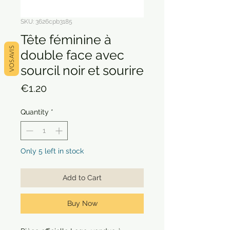
SKU: 3626cpb3185
Tête féminine à
VOS AVIS
double face avec
sourcil noir et sourire
Price
€1.20
Quantity
*
Only 5 left in stock
Add to Cart
Buy Now